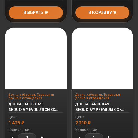
ВЫБРАТЬ
В КОРЗИНУ
Доска заборная
,
Террасная
Доска заборная
,
Террасная
доска и ограждения
доска и ограждения
ДОСКА ЗАБОРНАЯ
ДОСКА ЗАБОРНАЯ
SEQUOIA® EVOLUTION 3D
SEQUOIA® PREMIUM CO-
WOOD NATURE
EXTRUSION WALNUT
Цена
Цена
1 425
₽
2 210
₽
Количество:
Количество:
-
+
-
+