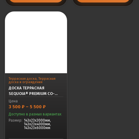
Террасная доска
,
Террасная
доска и ограждения
ДОСКА ТЕРРАСНАЯ
SEQUOIA® PREMIUM CO-
EXTRUSION SILVER GRAY
Цена
Диапазон
3 500
₽
–
5 500
₽
цен:
Доступно в разных вариантах
3
500 ₽
Размер:
143x23x3000мм,
143x23x4000мм,
–
143x23x6000мм
5
500 ₽