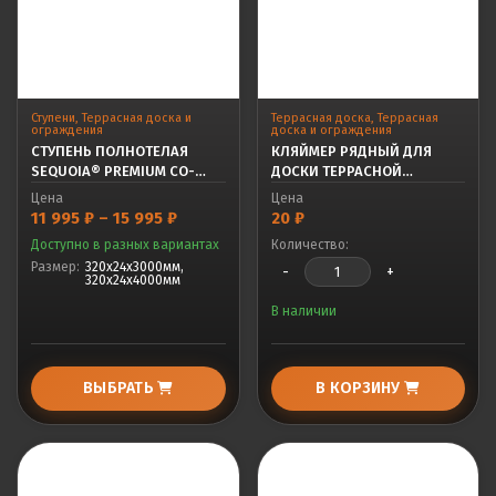
Ступени
,
Террасная доска и
Террасная доска
,
Террасная
ограждения
доска и ограждения
СТУПЕНЬ ПОЛНОТЕЛАЯ
КЛЯЙМЕР РЯДНЫЙ ДЛЯ
SEQUOIA® PREMIUM CO-
ДОСКИ ТЕРРАСНОЙ
EXTRUSION SILVER GRAY
SEQUOIA®
Цена
Цена
Диапазон
11 995
₽
–
15 995
₽
20
₽
цен:
Доступно в разных вариантах
Количество:
11
995 ₽
Размер:
320х24х3000мм,
-
+
320х24х4000мм
–
15
В наличии
995 ₽
ВЫБРАТЬ
В КОРЗИНУ