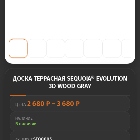
ДОСКА ТЕРРАСНАЯ SEQUOIA® EVOLUTION
3D WOOD GRAY
Диапазон
2 680
₽
–
3 680
₽
ЦЕНА:
цен:
2
НАЛИЧИЕ:
680 ₽
В наличии
–
3
SEQ0005
АРТИКУЛ: