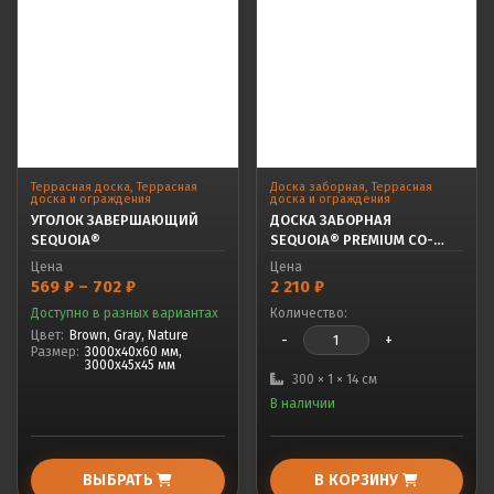
Террасная доска
,
Террасная
Доска заборная
,
Террасная
доска и ограждения
доска и ограждения
УГОЛОК ЗАВЕРШАЮЩИЙ
ДОСКА ЗАБОРНАЯ
SEQUOIA®
SEQUOIA® PREMIUM CO-
EXTRUSION TEAK
Цена
Цена
Диапазон
569
₽
–
702
₽
2 210
₽
цен:
Доступно в разных вариантах
Количество:
569 ₽
–
Цвет:
Brown, Gray, Nature
-
+
702 ₽
Размер:
3000x40x60 мм,
3000x45x45 мм
300 × 1 × 14 см
В наличии
ВЫБРАТЬ
В КОРЗИНУ