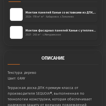
Монтаж панелей Ханьи со вставками из ДПК, с. Тополево
2024 · 178 м² м² · Хабаровск. с.Тополево
Монтаж фасадных панелей Ханьи с утеплением,с.Мичуринское
2021 · 265 м² · с.Мичуринское
ОПИСАНИЕ
Текстура: дерево
Цвет: GRAY
Террасная доска ДПК премиум-класса от
производителя SEQUOIA®, выполненная по
технологии коэкструзии, которая обеспечивает
надежную защиту от внешних повреждений.