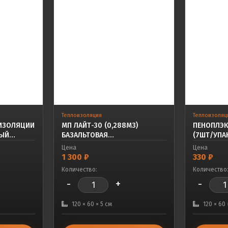
Теплоизоляция
Теплоизоляц
ИЗОЛЯЦИИ
МП ЛАЙТ-30 (0,288М3)
ПЕНОПЛЭ
ВЫЙ
БАЗАЛЬТОВАЯ
(7ШТ/УПА
ТЕПЛОИЗОЛЯЦИЯ
Цена
Цена
1 300
₽
330
₽
Количество:
Количество
-
+
-
120 × 60 × 5 см
120 × 60 