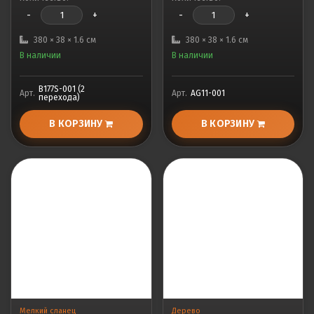
-
+
-
+
380 × 38 × 1.6 см
380 × 38 × 1.6 см
В наличии
В наличии
B177S-001 (2
Арт.
Арт.
AG11-001
перехода)
В КОРЗИНУ
В КОРЗИНУ
Мелкий сланец
Дерево