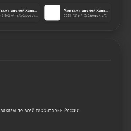
Монтаж панелей Ханьи, Кировский район
Монтаж панелей Ханьи с утеплением, Тополево
2021 · 311м2 м² · г.Хабаровск, Кировский район
2025 · 121 м² · Хабаровск, с.Тополево
заказы по всей территории России.