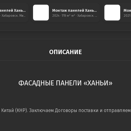
Монтаж панелей Ханьи с утеплением, Мичуринское
Монтаж панелей Ханьи со вставками из ДПК, с. Тополево
2025 · 157 м² · Хабаровск. Мичуринское
2024 · 178 м² м² · Хабаровск. с.Тополево
ОПИСАНИЕ
ФАСАДНЫЕ ПАНЕЛИ «ХАНЬИ»
итай (КНР). Заключаем Договоры поставки и отправляем 