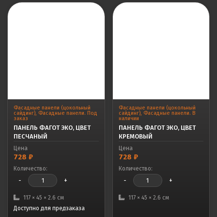
Фасадные панели (цокольный
Фасадные панели (цокольный
сайдинг)
,
Фасадные панели. Под
сайдинг)
,
Фасадные панели. В
заказ
наличии
ПАНЕЛЬ ФАГОТ ЭКО, ЦВЕТ
ПАНЕЛЬ ФАГОТ ЭКО, ЦВЕТ
ПЕСЧАНЫЙ
КРЕМОВЫЙ
Цена
Цена
728
₽
728
₽
Количество:
Количество:
-
+
-
+
117 × 45 × 2.6 см
117 × 45 × 2.6 см
Доступно для предзаказа