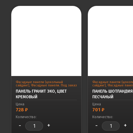
Фасадные панели (цокольный
Фасадные панели (цокол
сайдинг)
,
Фасадные панели. Под заказ
сайдинг)
,
Фасадные панел
ПАНЕЛЬ ГРАНИТ ЭКО, ЦВЕТ
ПАНЕЛЬ ШОТЛАНДИЯ 
КРЕМОВЫЙ
ПЕСЧАНЫЙ
Цена
Цена
728
₽
701
₽
Количество:
Количество:
-
+
-
+