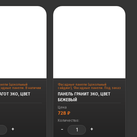
нели (цокольный
Фасадные панели (цокольный
адные панели. В наличии
сайдинг)
,
Фасадные панели. Под заказ
ГОТ ЭКО, ЦВЕТ
ПАНЕЛЬ ГРАНИТ ЭКО, ЦВЕТ
БЕЖЕВЫЙ
Цена
728
₽
:
Количество:
+
-
+