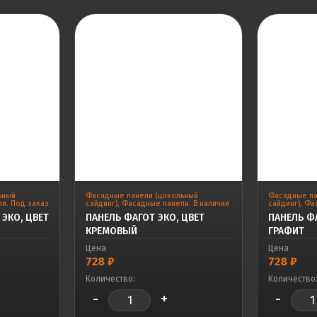
ьный
Фасадные панели (цокольный
Фасадные па
и. Под заказ
сайдинг)
,
Фасадные панели. В наличии
сайдинг)
,
Фас
ЭКО, ЦВЕТ
ПАНЕЛЬ ФАГОТ ЭКО, ЦВЕТ
ПАНЕЛЬ ФА
КРЕМОВЫЙ
ГРАФИТ
Цена
Цена
728
₽
728
₽
Количество:
Количество
-
+
-