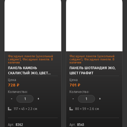
Фасадные панели (цокольный
Фасадные панели (цокольный
сайдинг)
,
Фасадные панели. В
сайдинг)
,
Фасадные панели. В
наличии
наличии
ПАНЕЛЬ КАМЕНЬ
ПАНЕЛЬ ШОТЛАНДИЯ ЭКО,
СКАЛИСТЫЙ ЭКО, ЦВЕТ
ЦВЕТ ГРАФИТ
БЕЖЕВЫЙ
Цена
Цена
728
₽
701
₽
Количество:
Количество:
-
+
-
+
117 × 45 × 2.3 см
80 × 59 × 2.6 см
Арт.
8362
Арт.
8545