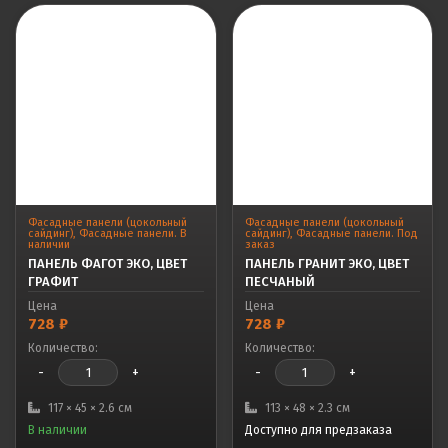
Фасадные панели (цокольный
Фасадные панели (цокольный
сайдинг)
,
Фасадные панели. В
сайдинг)
,
Фасадные панели. Под
наличии
заказ
ПАНЕЛЬ ФАГОТ ЭКО, ЦВЕТ
ПАНЕЛЬ ГРАНИТ ЭКО, ЦВЕТ
ГРАФИТ
ПЕСЧАНЫЙ
Цена
Цена
728
₽
728
₽
Количество:
Количество:
-
+
-
+
117 × 45 × 2.6 см
113 × 48 × 2.3 см
В наличии
Доступно для предзаказа