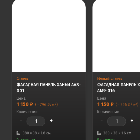
Сланец
Мелкий сланец
ФАСАДНАЯ ПАНЕЛЬ ХАНЬИ AV8-
ФАСАДНАЯ ПАНЕЛЬ 
001
AM9-016
Цена
Цена
1 150
₽
1 150
₽
(≈ 796 ₽/м²)
(≈ 796 ₽/м²)
Количество:
Количество:
-
+
-
+
380 × 38 × 1.6 см
380 × 38 × 1.6 см