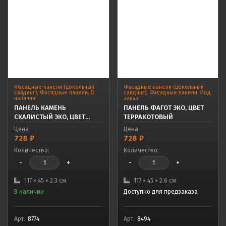
Фасадные панели (цокольный
Фасадные панели (цокольный
сайдинг)
,
Фасадные панели. В
сайдинг)
,
Фасадные панели. Под
наличии
заказ
ПАНЕЛЬ КАМЕНЬ
ПАНЕЛЬ ФАГОТ ЭКО, ЦВЕТ
СКАЛИСТЫЙ ЭКО, ЦВЕТ
ТЕРРАКОТОВЫЙ
ГРАФИТ
Цена
Цена
728
₽
728
₽
Количество:
Количество:
-
+
-
+
117 × 45 × 2.3 см
117 × 45 × 2.6 см
В наличии
Доступно для предзаказа
Арт.
8774
Арт.
8494