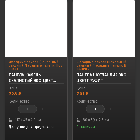
Фасадные панели (цокольный
Фасадные панели (цокольный
сайдинг)
,
Фасадные панели. Под
сайдинг)
,
Фасадные панели. В
заказ
наличии
ПАНЕЛЬ КАМЕНЬ
ПАНЕЛЬ ШОТЛАНДИЯ ЭКО,
СКАЛИСТЫЙ ЭКО, ЦВЕТ
ЦВЕТ ГРАФИТ
ТЕРРАКОТОВЫЙ
Цена
Цена
728
₽
701
₽
Количество:
Количество:
-
+
-
+
117 × 45 × 2.3 см
80 × 59 × 2.6 см
Доступно для предзаказа
В наличии