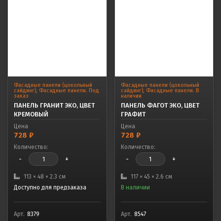
Фасадные панели (цокольный
Фасадные панели (цокольный
сайдинг)
,
Фасадные панели. Под
сайдинг)
,
Фасадные панели. В
заказ
наличии
ПАНЕЛЬ ГРАНИТ ЭКО, ЦВЕТ
ПАНЕЛЬ ФАГОТ ЭКО, ЦВЕТ
КРЕМОВЫЙ
ГРАФИТ
Цена
Цена
728
₽
728
₽
Количество:
Количество:
-
+
-
+
113 × 48 × 2.3 см
117 × 45 × 2.6 см
Доступно для предзаказа
В наличии
Арт.
8379
Арт.
8547