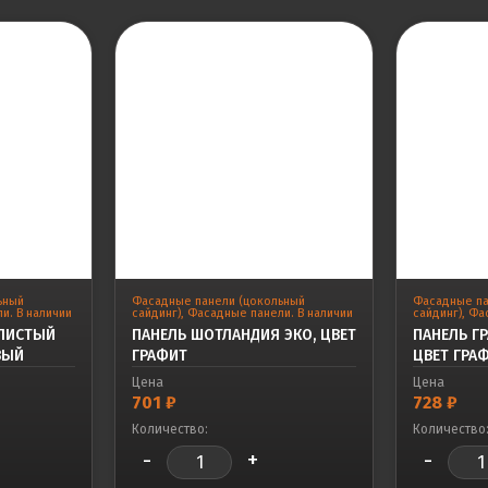
ьный
Фасадные панели (цокольный
Фасадные па
и. В наличии
сайдинг)
,
Фасадные панели. В наличии
сайдинг)
,
Фас
АЛИСТЫЙ
ПАНЕЛЬ ШОТЛАНДИЯ ЭКО, ЦВЕТ
ПАНЕЛЬ ГР
ВЫЙ
ГРАФИТ
ЦВЕТ ГРА
Цена
Цена
701
₽
728
₽
Количество:
Количество
-
+
-