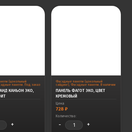
нели (цокольный
Фасадные панели (цокольный
адные панели. Под заказ
сайдинг)
,
Фасадные панели. В наличии
АНД КАНЬОН ЭКО,
ПАНЕЛЬ ФАГОТ ЭКО, ЦВЕТ
ФИТ
КРЕМОВЫЙ
Цена
728
₽
:
Количество:
+
-
+