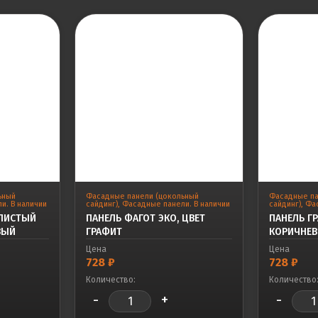
ьный
Фасадные панели (цокольный
Фасадные па
и. В наличии
сайдинг)
,
Фасадные панели. В наличии
сайдинг)
,
Фас
АЛИСТЫЙ
ПАНЕЛЬ ФАГОТ ЭКО, ЦВЕТ
ПАНЕЛЬ ГР
ВЫЙ
ГРАФИТ
КОРИЧНЕ
Цена
Цена
728
₽
728
₽
Количество:
Количество
-
+
-