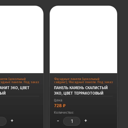
нели (цокольный
Фасадные панели (цокольный
адные панели. Под заказ
сайдинг)
,
Фасадные панели. Под заказ
АНИТ ЭКО, ЦВЕТ
ПАНЕЛЬ КАМЕНЬ СКАЛИСТЫЙ
ВЫЙ
ЭКО, ЦВЕТ ТЕРРАКОТОВЫЙ
Цена
728
₽
:
Количество:
+
-
+