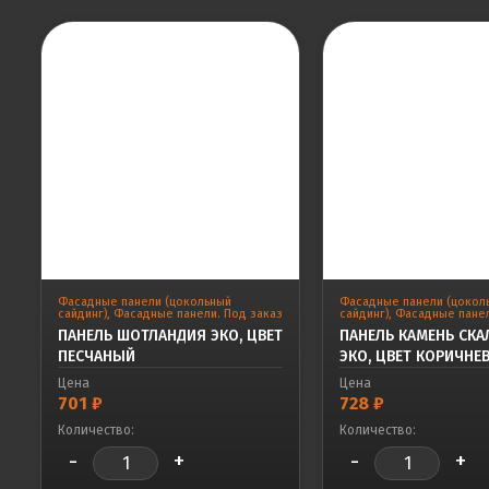
Фасадные панели (цокольный
Фасадные панели (цокол
сайдинг)
,
Фасадные панели. Под заказ
сайдинг)
,
Фасадные панел
ПАНЕЛЬ ШОТЛАНДИЯ ЭКО, ЦВЕТ
ПАНЕЛЬ КАМЕНЬ СК
ПЕСЧАНЫЙ
ЭКО, ЦВЕТ КОРИЧНЕ
Цена
Цена
701
₽
728
₽
Количество:
Количество:
-
+
-
+