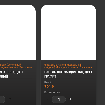
нели (цокольный
Фасадные панели (цокольный
адные панели. Под заказ
сайдинг)
,
Фасадные панели. В наличии
ГОТ ЭКО, ЦВЕТ
ПАНЕЛЬ ШОТЛАНДИЯ ЭКО, ЦВЕТ
ОВЫЙ
ГРАФИТ
Цена
701
₽
:
Количество:
+
-
+