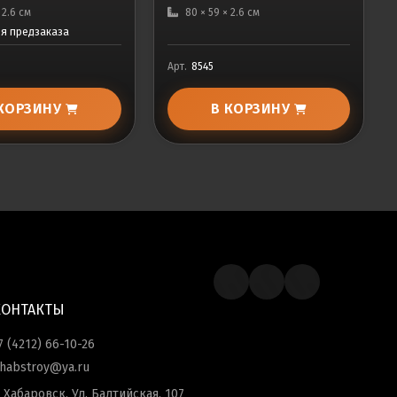
× 2.6 см
80 × 59 × 2.6 см
ля предзаказа
Арт.
8545
 КОРЗИНУ
В КОРЗИНУ
КОНТАКТЫ
7 (4212) 66-10-26
habstroy@ya.ru
. Хабаровск, Ул. Балтийская, 107