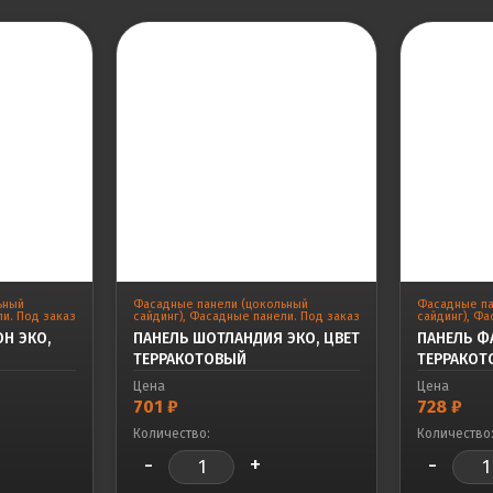
ьный
Фасадные панели (цокольный
Фасадные па
и. Под заказ
сайдинг)
,
Фасадные панели. Под заказ
сайдинг)
,
Фас
ОН ЭКО,
ПАНЕЛЬ ШОТЛАНДИЯ ЭКО, ЦВЕТ
ПАНЕЛЬ ФА
ТЕРРАКОТОВЫЙ
ТЕРРАКОТ
Цена
Цена
701
₽
728
₽
Количество:
Количество
-
+
-